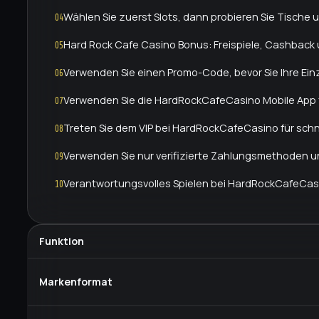
Wählen Sie zuerst Slots, dann probieren Sie Tisch
04
Hard Rock Cafe Casino Bonus: Freispiele, Cashback 
05
Verwenden Sie einen Promo-Code, bevor Sie Ihre E
06
Verwenden Sie die HardRockCafeCasino Mobile App f
07
Treten Sie dem VIP bei HardRockCafeCasino für schn
08
Verwenden Sie nur verifizierte Zahlungsmethoden un
09
Verantwortungsvolles Spielen bei HardRockCafeCasin
10
Wählen Sie Hard Rock Cafe Casino, wenn Sie eine mu
11
Häufig gestellte Fragen
Funktion
12
Markenformat