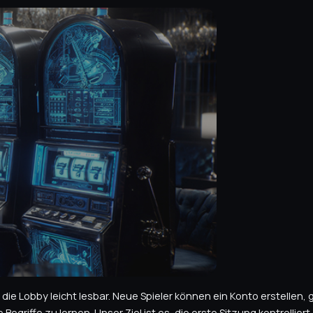
die Lobby leicht lesbar. Neue Spieler können ein Konto erstellen, 
griffe zu lernen. Unser Ziel ist es, die erste Sitzung kontrollier