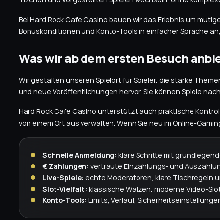
Bei Hard Rock Cafe Casino bauen wir das Erlebnis um mutige 
Bonuskonditionen und Konto-Tools in einfacher Sprache an,
Was wir ab dem ersten Besuch anbi
Wir gestalten unseren Spielort für Spieler, die starke Them
und neue Veröffentlichungen hervor. Sie können Spiele nach A
Hard Rock Cafe Casino unterstützt auch praktische Kontroll
von einem Ort aus verwalten. Wenn Sie neu im Online-Gaming s
Schnelle Anmeldung:
klare Schritte mit grundlegende
€ Zahlungen:
vertraute Einzahlungs- und Auszahlung
Live-Spiele:
echte Moderatoren, klare Tischregeln u
Slot-Vielfalt:
klassische Walzen, moderne Video-Slot
Konto-Tools:
Limits, Verlauf, Sicherheitseinstellunge