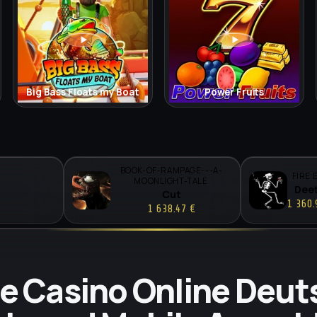
Big Bass Floats my Boat
Power Fruits
BOOK-OF-RAMPAGE---A-
FIRE 
MOONLIGHT-TALE
Deet
Cut
1 360.
1 638.47 €
e Casino Online Deuts