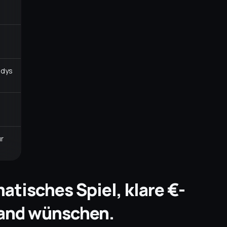
e
ndys
r
tisches Spiel, klare €-
land wünschen.