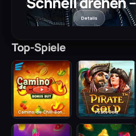
Schnell drehen –
Jetzt spielen
Details
Top-Spiele
Camino-de-Chili-Bonus-Buy
Pirate Gold