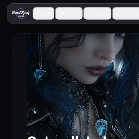
App
Bonus
Codes
Bonus o