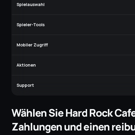
Spielauswahl
Spieler-Tools
Mobiler Zugriff
Aktionen
Support
Wählen Sie Hard Rock Cafe
Zahlungen und einen reib