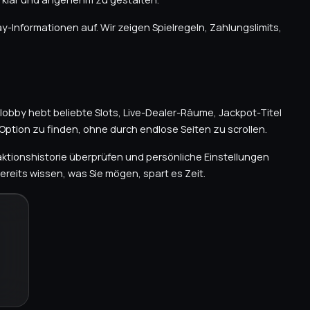
y-Informationen auf. Wir zeigen Spielregeln, Zahlungslimits,
lobby hebt beliebte Slots, Live-Dealer-Räume, Jackpot-Titel
e Option zu finden, ohne durch endlose Seiten zu scrollen.
aktionshistorie überprüfen und persönliche Einstellungen
ereits wissen, was Sie mögen, spart es Zeit.