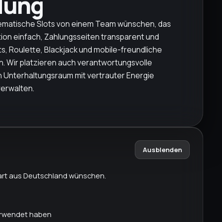
dung
thematische Slots von einem Team wünschen, das
ation einfach, Zahlungsseiten transparent und
s, Roulette, Blackjack und mobile-freundliche
. Wir platzieren auch verantwortungsvolle
en Unterhaltungsraum mit vertrauter Energie
verwalten.
Ausblenden
tart aus Deutschland wünschen.
verwendet haben